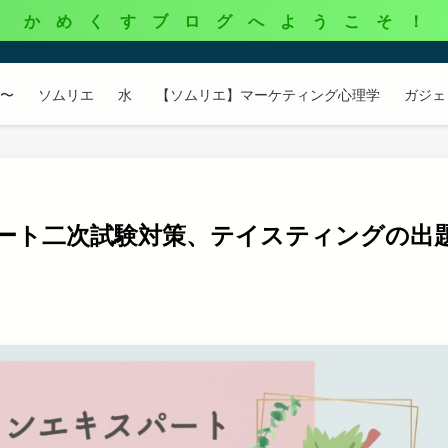
か め く す ブ ロ グ へ よ う こ そ ！
s〜
ソムリエ
水
【ソムリエ】マーケティング心理学
ガジェ
ート二次試験対策、テイスティングの出